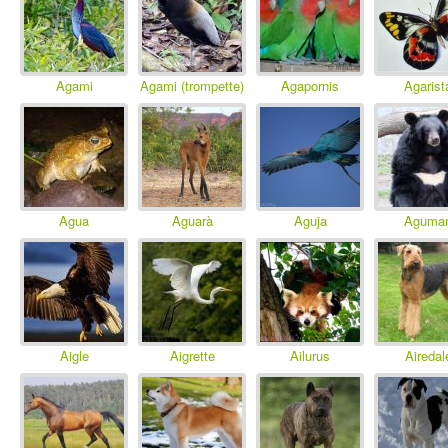
Agami
Agami (trompette)
Agapornis
Agarist
Agua
Aguarà
Aguja
Aguma
Aigle
Aigrette
Ailurus
Airedal