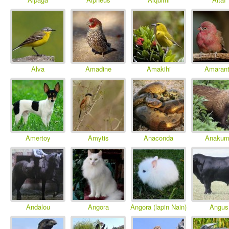
Alva
Amadine
Amakihi
Amaran
Amertoy
Amytis
Anaconda
Anakum
Andalou
Angora
Angora (lapin Nain)
Angus