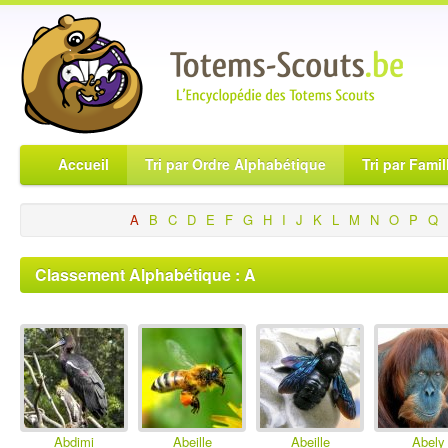
Accueil
Tri par Ordre Alphabétique
Tri par Famil
A
B
C
D
E
F
G
H
I
J
K
L
M
N
O
P
Q
Classement Alphabétique : A
Abdimi
Abeille
Abeille
Abely