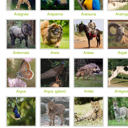
Araignée
Arapaima
Ararauna
Arating
Ardennais
Areia
Aréwa
Argali
Argus
Argus (géant)
Aridel
Ariégeo