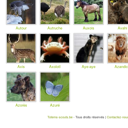
Autour
Autruche
Auxois
Avahi
Axis
Axolotl
Aye-aye
Azandi
Azorès
Azuré
Totems-scouts.be
- Tous droits réservés |
Contactez-nou