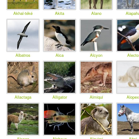
Akhal-téké
Akita
Alano
Alapah
Albatros
Alca
Alcyon
Alecto
Allactaga
Alligator
Almiqui
Alopex
Alpaga
Alpheus
Alquimi
Altaï