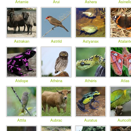
Artamie
Arui
Ashera
Asinell
Astrakan
Astrild
Astyanax
Atalant
Atélope
Athéna
Athéris
Atlas
Attila
Aubrac
Auratus
Auricoll