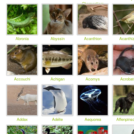
Charpentiere
Abronia
Abyssin
Acanthion
Acanthi
Accouchi
Achigan
Acomys
Acrobat
Addax
Adélie
Aequorea
Affenpins