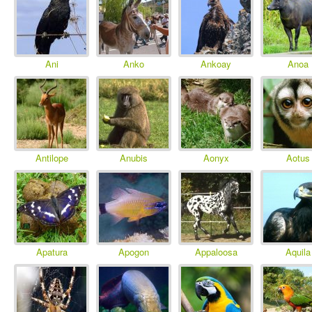
Ani
Anko
Ankoay
Anoa
Antilope
Anubis
Aonyx
Aotus
Apatura
Apogon
Appaloosa
Aquila