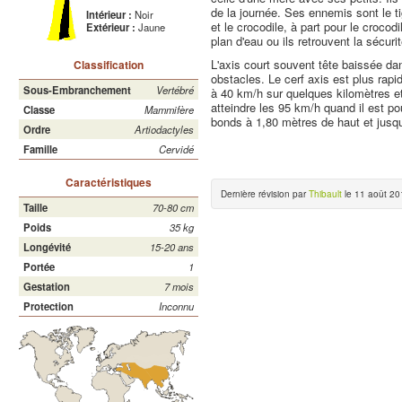
de la journée. Ses ennemis sont le ti
Intérieur :
Noir
et le crocodile, à part pour le crocod
Extérieur :
Jaune
plan d'eau ou ils retrouvent la sécurit
L'axis court souvent tête baissée da
Classification
obstacles. Le cerf axis est plus rapi
Sous-Embranchement
Vertébré
à 40 km/h sur quelques kilomètres e
atteindre les 95 km/h quand il est pou
Classe
Mammifère
bonds à 1,80 mètres de haut et jusqu
Ordre
Artiodactyles
Famille
Cervidé
Caractéristiques
Dernière révision par
Thibault
le 11 août 20
Taille
70-80 cm
Poids
35 kg
Longévité
15-20 ans
Portée
1
Gestation
7 mois
Protection
Inconnu