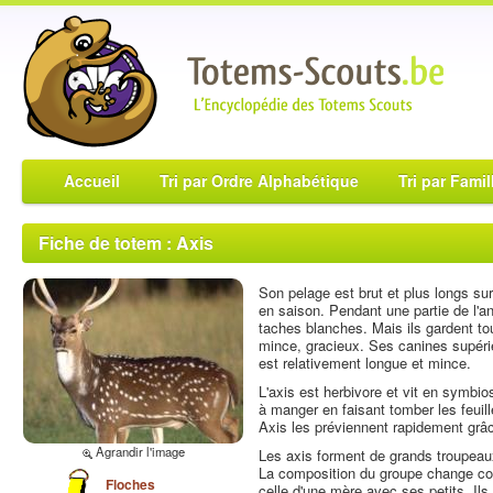
Accueil
Tri par Ordre Alphabétique
Tri par Famil
Fiche de totem : Axis
Son pelage est brut et plus longs sur
en saison. Pendant une partie de l'an
taches blanches. Mais ils gardent tou
mince, gracieux. Ses canines supéri
est relativement longue et mince.
L'axis est herbivore et vit en symbio
à manger en faisant tomber les feuil
Axis les préviennent rapidement grâce
Agrandir l'image
Les axis forment de grands troupeau
La composition du groupe change co
Floches
celle d'une mère avec ses petits. Il