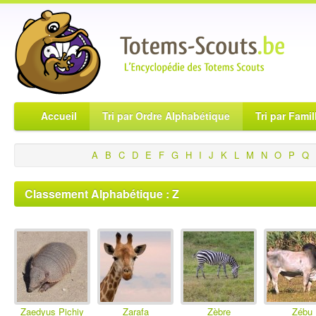
Accueil
Tri par Ordre Alphabétique
Tri par Famil
A
B
C
D
E
F
G
H
I
J
K
L
M
N
O
P
Q
Classement Alphabétique : Z
Zaedyus Pichiy
Zarafa
Zèbre
Zébu