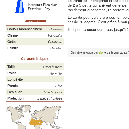
Le zerda est monogame et les couples
de 2 à 5 petits qui arrivent généralem
Intérieur :
Bleu clair
Extérieur :
Roy
rapidement autonomes, ils sortent jo
Le zerda peut survivre à des tempéra
Classification
est de 70 degrés. C'est grâce à son p
Et il peut creuser des trous jusqu'à 
Sous-Embranchement
Chordata
Classe
Mammalia
Ordre
Carnivora
Famille
Canidae
Dernière révision par
tilo
le 22 février 2022 (
Caractéristiques
Taille
20cm à 40cm
Poids
1,7gr à 6gr
Longévité
Portée
2 à 5
Gestation
50 à 53 jours
Protection
Espèce Protégée