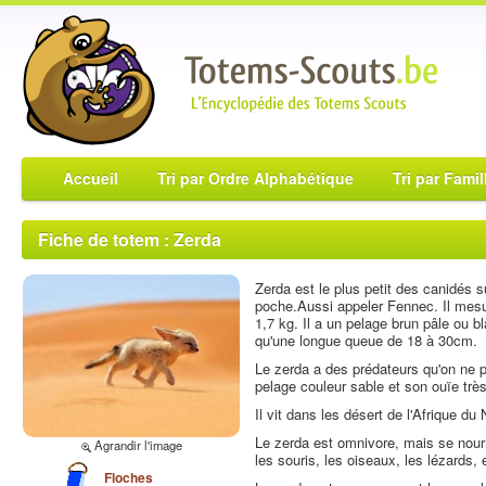
Accueil
Tri par Ordre Alphabétique
Tri par Famil
Fiche de totem : Zerda
Zerda est le plus petit des canidés 
poche.Aussi appeler Fennec. Il mes
1,7 kg. Il a un pelage brun pâle ou b
qu'une longue queue de 18 à 30cm.
Le zerda a des prédateurs qu'on ne pe
pelage couleur sable et son ouïe très 
Il vit dans les désert de l'Afrique du
Le zerda est omnivore, mais se nour
Agrandir l'image
les souris, les oiseaux, les lézards, 
Floches