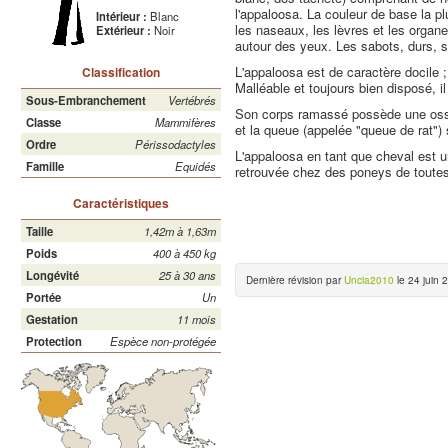
l'appaloosa. La couleur de base la pl
Intérieur :
Blanc
les naseaux, les lèvres et les organ
Extérieur :
Noir
autour des yeux. Les sabots, durs, so
L'appaloosa est de caractère docile ;
Classification
Malléable et toujours bien disposé, i
Sous-Embranchement
Vertébrés
Son corps ramassé possède une ossatu
Classe
Mammifères
et la queue (appelée "queue de rat") 
Ordre
Périssodactyles
L'appaloosa en tant que cheval est un
Famille
Equidés
retrouvée chez des poneys de toutes 
Caractéristiques
Taille
1,42m à 1,63m
Poids
400 à 450 kg
Longévité
25 à 30 ans
Dernière révision par
Uncia2010
le 24 juin 
Portée
Un
Gestation
11 mois
Protection
Espèce non-protégée