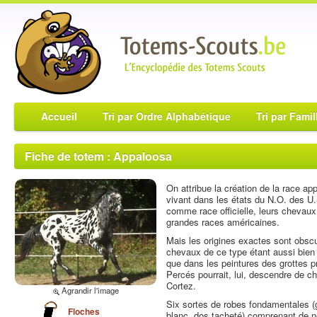
Accueil
Tri par Ordre Alphabétique
Tri par Famil
Fiche de totem : Appaloosa
On attribue la création de la race a
vivant dans les états du N.O. des U.
comme race officielle, leurs chevaux
grandes races américaines.
Mais les origines exactes sont obsc
chevaux de ce type étant aussi bien 
que dans les peintures des grottes p
Percés pourrait, lui, descendre de 
Cortez.
Agrandir l'image
Six sortes de robes fondamentales (
Floches
blanc, dos tacheté) comprenant de n