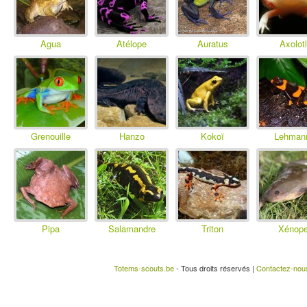
Agua
Atélope
Auratus
Axolotl
Grenouille
Hanzo
Kokoï
Lehman
Pipa
Salamandre
Triton
Xénop
Totems-scouts.be
- Tous droits réservés |
Contactez-nou