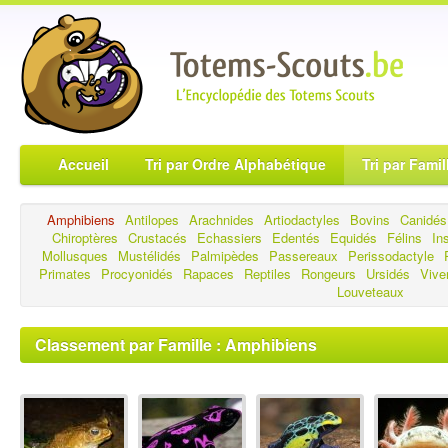
Accueil
Tri par Ordre Alphabétique
Tri par Famil
Amphibiens
Antilopes
Arachnides
Artiodactyles
Bovins
Canidés
Chiroptères
Crustacés
Echassiers
Edentés
Equidés
Félins
In
Mollusques
Mustélidés
Palmipèdes
Passereaux
Perissodactyle
Primates
Procyonidés
Rapaces
Reptiles
Rongeurs
Ursidés
Vive
Louveteaux
Classement par Famille : Amphibiens