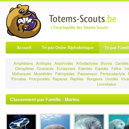
Accueil
Tri par Ordre Alphabétique
Tri par Famil
Amphibiens
Antilopes
Arachnides
Artiodactyles
Bovins
Canidés
Chiroptères
Crustacés
Echassiers
Edentés
Equidés
Félins
In
Mollusques
Mustélidés
Palmipèdes
Passereaux
Perissodactyle
Primates
Procyonidés
Rapaces
Reptiles
Rongeurs
Ursidés
Vive
Louveteaux
Classement par Famille : Marins