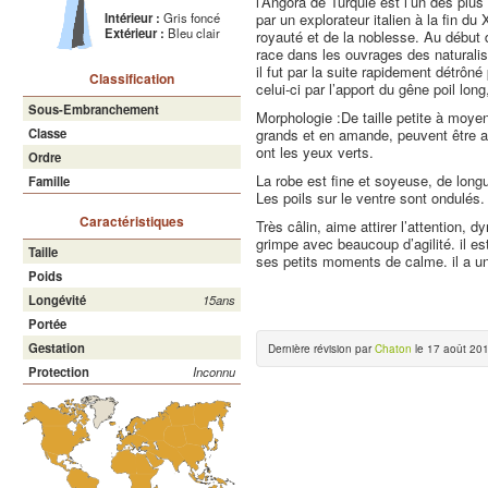
l’Angora de Turquie est l’un des pl
par un explorateur italien à la fin du 
Intérieur :
Gris foncé
Extérieur :
Bleu clair
royauté et de la noblesse. Au début du
race dans les ouvrages des naturalis
il fut par la suite rapidement détrôné
Classification
celui-ci par l’apport du gêne poil long
Sous-Embranchement
Morphologie :De taille petite à moye
grands et en amande, peuvent être a
Classe
ont les yeux verts.
Ordre
La robe est fine et soyeuse, de long
Famille
Les poils sur le ventre sont ondulés.
Caractéristiques
Très câlin, aime attirer l’attention, 
grimpe avec beaucoup d’agilité. il est
Taille
ses petits moments de calme. il a une
Poids
Longévité
15ans
Portée
Gestation
Dernière révision par
Chaton
le 17 août 201
Protection
Inconnu