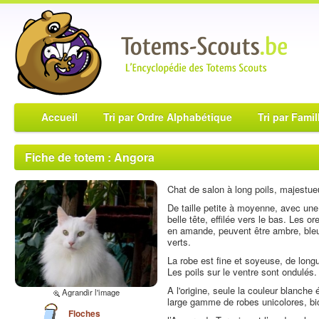
Accueil
Tri par Ordre Alphabétique
Tri par Famil
Fiche de totem : Angora
Chat de salon à long poils, majestueux
De taille petite à moyenne, avec une
belle tête, effilée vers le bas. Les o
en amande, peuvent être ambre, bleu
verts.
La robe est fine et soyeuse, de long
Les poils sur le ventre sont ondulés
A l'origine, seule la couleur blanche
Agrandir l'image
large gamme de robes unicolores, bi
Floches