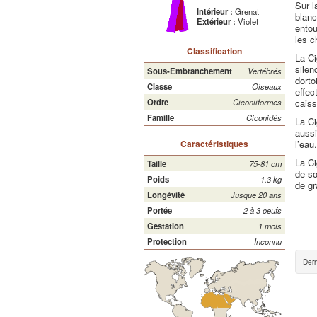
Sur l
Intérieur :
Grenat
blanc
Extérieur :
Violet
entou
les c
Classification
La C
silen
Sous-Embranchement
Vertébrés
dorto
Classe
Oiseaux
effec
caiss
Ordre
Ciconiiformes
Famille
Ciconidés
La Ci
aussi
l’eau.
Caractéristiques
La Ci
Taille
75-81 cm
de so
Poids
1,3 kg
de gr
Longévité
Jusque 20 ans
Portée
2 à 3 oeufs
Gestation
1 mois
Protection
Inconnu
Dern