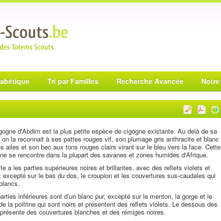
habétique
Tri par Familles
Recherche Avancée
Notre
gogne d'Abdim est la plus petite espèce de cigogne existante. Au delà de sa
e, on la reconnait à ses pattes rouges vif, son plumage gris anthracite et blanc
es ailes et son bec aux tons rouges clairs virant sur le bleu vers la face. Cette
ne se rencontre dans la plupart des savanes et zones humides d'Afrique.
lte a les parties supérieures noires et brillantes, avec des reflets violets et
, excepté sur le bas du dos, le croupion et les couvertures sus-caudales qui
blancs.
arties inférieures sont d’un blanc pur, excepté sur le menton, la gorge et le
de la poitrine qui sont noirs et présentent des reflets violets. Le dessous des
 présente des couvertures blanches et des rémiges noires.