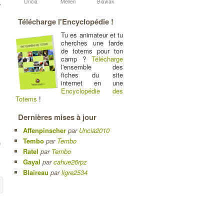
Uncia
Melleri
Biawak
e
Télécharge l'Encyclopédie !
Tu es animateur et tu
cherches une farde
de totems pour ton
camp ?
Télécharge
l'ensemble des
fiches du site
internet en une
Encyclopédie des
Totems
!
Dernières mises à jour
Affenpinscher
par
Uncia2010
Tembo
par
Tembo
l
Ratel
par
Tembo
Gayal
par
cahue26rpz
Blaireau
par
ligre2534