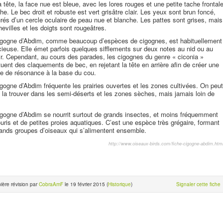
a tête, la face nue est bleue, avec les lores rouges et une petite tache frontal
he. Le bec droit et robuste est vert grisâtre clair. Les yeux sont brun foncé,
rés d’un cercle oculaire de peau nue et blanche. Les pattes sont grises, mais
hevilles et les doigts sont rougeâtres.
igogne d’Abdim, comme beaucoup d’espèces de cigognes, est habituellement
cieuse. Elle émet parfois quelques sifflements sur deux notes au nid ou au
ir. Cependant, au cours des parades, les cigognes du genre « ciconia »
tuent des claquements de bec, en rejetant la tête en arrière afin de créer une
e de résonance à la base du cou.
gogne d’Abdim fréquente les prairies ouvertes et les zones cultivées. On peut
 la trouver dans les semi-déserts et les zones sèches, mais jamais loin de
gogne d’Abdim se nourrit surtout de grands insectes, et moins fréquemment
uris et de petites proies aquatiques. C’est une espèce très grégaire, formant
ands groupes d’oiseaux qui s’alimentent ensemble.
http://www.oiseaux-birds.com/fiche-cigogne-abdim.htm
ière révision par
CobraAmF
le 19 février 2015 (
Historique
)
Signaler cette fiche