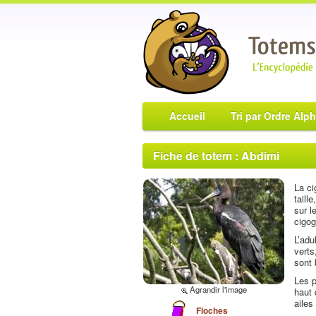
Accueil
Tri par Ordre Alp
Fiche de totem : Abdimi
La ci
taill
sur l
cigog
L’adu
verts
sont 
Les p
Agrandir l'image
haut 
ailes
Floches