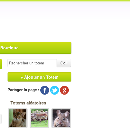
 Boutique
Go !
+ Ajouter un Totem
t
t
Partager la page :
Totems aléatoires