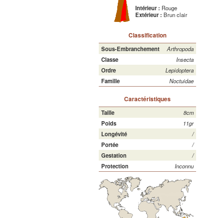
Intérieur :
Rouge
Extérieur :
Brun clair
Classification
Sous-Embranchement
Arthropoda
Classe
Insecta
Ordre
Lepidoptera
Famille
Noctuidae
Caractéristiques
Taille
8cm
Poids
11gr
Longévité
/
Portée
/
Gestation
/
Protection
Inconnu