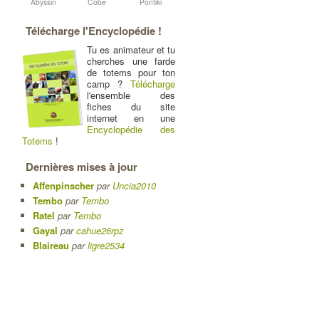
Abyssin
Cobe
Pontiki
Télécharge l'Encyclopédie !
Tu es animateur et tu
cherches une farde
de totems pour ton
camp ?
Télécharge
l'ensemble des
fiches du site
internet en une
Encyclopédie des
Totems
!
Dernières mises à jour
Affenpinscher
par
Uncia2010
Tembo
par
Tembo
Ratel
par
Tembo
Gayal
par
cahue26rpz
Blaireau
par
ligre2534