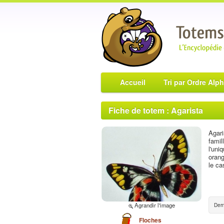
Accueil
Tri par Ordre Alp
Fiche de totem : Agarista
Agari
famil
l'uni
orang
le ca
Agrandir l'image
Dern
Floches