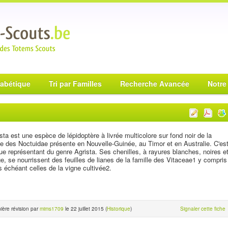
habétique
Tri par Familles
Recherche Avancée
Notre
sta est une espèce de lépidoptère à livrée multicolore sur fond noir de la
le des Noctuidae présente en Nouvelle-Guinée, au Timor et en Australie. C'es
que représentant du genre Agrista. Ses chenilles, à rayures blanches, noires e
e, se nourrissent des feuilles de lianes de la famille des Vitaceae1 y compris
s échéant celles de la vigne cultivée2.
ière révision par
mims1709
le 22 juillet 2015 (
Historique
)
Signaler cette fiche