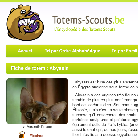
Accueil
Tri par Ordre Alphabétique
Tri par Famil
Fiche de totem : Abyssin
L'abyssin est l'une des plus ancienn
en Égypte ancienne sous forme de r
L'Abyssin a des origines très floues
semble de plus en plus confirmer qu'i
bord de l'océan indien. Son nom suggè
Éthiopie, mais c'est la seule chose 
suppose qu’il descendrait des chats
certaines sculptures et peintures é
également celle du Félis Lybica (anc
Agrandir l'image
aussi le chat qui, de nos jours, res
il est très lié à la déesse égyptienne
Floches