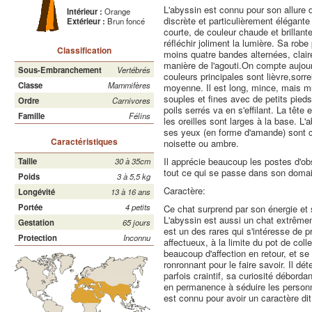
L'abyssin est connu pour son allure d
Intérieur :
Orange
discrète et particulièrement élégant
Extérieur :
Brun foncé
courte, de couleur chaude et brillante
réfléchir joliment la lumière. Sa rob
Classification
moins quatre bandes alternées, claire
manière de l'agouti.On compte aujour
Sous-Embranchement
Vertébrés
couleurs principales sont lièvre,sorrel
Classe
Mammifères
moyenne. Il est long, mince, mais mu
souples et fines avec de petits pied
Ordre
Carnivores
poils serrés va en s'effilant. La tête 
Famille
Félins
les oreilles sont larges à la base. L'
ses yeux (en forme d'amande) sont ce
Caractéristiques
noisette ou ambre.
Il apprécie beaucoup les postes d'obs
Taille
30 à 35cm
tout ce qui se passe dans son doma
Poids
3 à 5,5 kg
Caractère:
Longévité
13 à 16 ans
Portée
4 petits
Ce chat surprend par son énergie et 
L'abyssin est aussi un chat extrêmeme
Gestation
65 jours
est un des rares qui s'intéresse de p
Protection
Inconnu
affectueux, à la limite du pot de coll
beaucoup d'affection en retour, et s
ronronnant pour le faire savoir. Il dét
parfois craintif, sa curiosité débord
en permanence à séduire les personne
est connu pour avoir un caractère dit