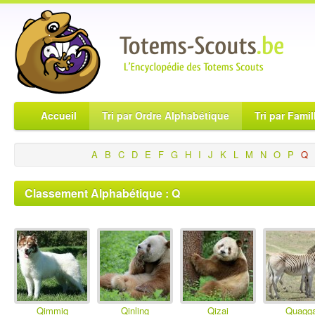
Accueil
Tri par Ordre Alphabétique
Tri par Famil
A
B
C
D
E
F
G
H
I
J
K
L
M
N
O
P
Q
Classement Alphabétique : Q
Qimmiq
Qinling
Qizai
Quagg