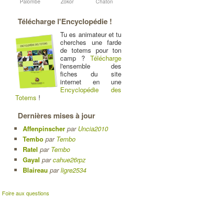
Palombe
Zokor
Chaton
Télécharge l'Encyclopédie !
Tu es animateur et tu
cherches une farde
de totems pour ton
camp ?
Télécharge
l'ensemble des
fiches du site
internet en une
Encyclopédie des
Totems
!
Dernières mises à jour
Affenpinscher
par
Uncia2010
Tembo
par
Tembo
Ratel
par
Tembo
Gayal
par
cahue26rpz
Blaireau
par
ligre2534
|
Foire aux questions