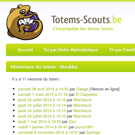
Accueil
Tri par Ordre Alphabétique
Tri par Famil
Historique du totem : Quokka
Il y a 11 versions du totem :
samedi 28 avril 2018 à 14:50
par
Gwaga
[Version en ligne]
samedi 7 mars 2015 à 21:39
par
El Capybara
jeudi 24 juillet 2014 à 13:15
par
Machiavel
jeudi 24 juillet 2014 à 13:14
par
Machiavel
jeudi 24 juillet 2014 à 13:13
par
Machiavel
jeudi 24 juillet 2014 à 13:10
par
Machiavel
jeudi 1 mai 2014 à 18:22
par
Zaxi
mardi 7 janvier 2014 à 00:41
par
puma1991
vendredi 8 novembre 2013 à 19:57
par
Springer