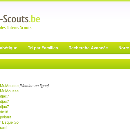
habétique
Tri par Familles
Recherche Avancée
Notre
Mr.Mousse
[Version en ligne]
Mr.Mousse
tjac7
tjac7
tjac7
mie18
apybara
r
EsquelGo
rami