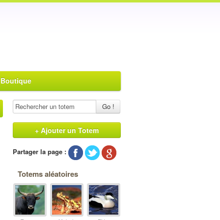
 Boutique
Go !
+ Ajouter un Totem
Partager la page :
Totems aléatoires