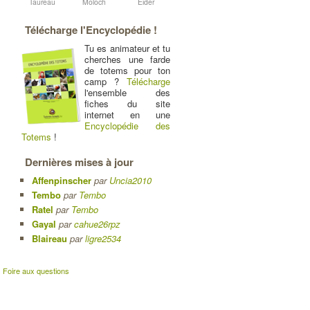
Taureau
Moloch
Eider
Télécharge l'Encyclopédie !
Tu es animateur et tu
cherches une farde
de totems pour ton
camp ?
Télécharge
l'ensemble des
fiches du site
internet en une
Encyclopédie des
Totems
!
Dernières mises à jour
Affenpinscher
par
Uncia2010
Tembo
par
Tembo
Ratel
par
Tembo
Gayal
par
cahue26rpz
Blaireau
par
ligre2534
|
Foire aux questions