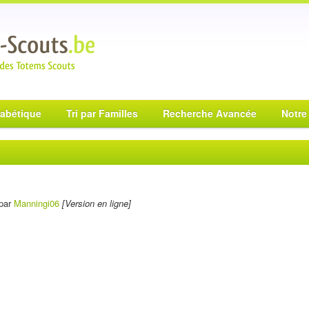
habétique
Tri par Familles
Recherche Avancée
Notre
par
Manningi06
[Version en ligne]