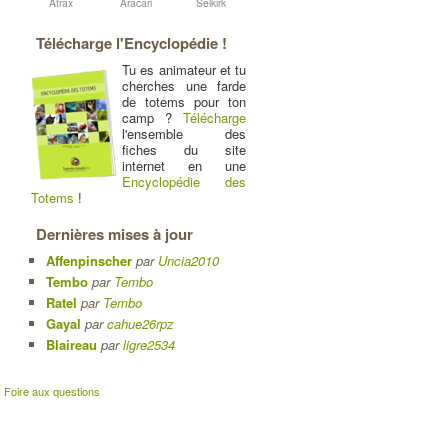
Atrax
Aracari
Selkirk
Télécharge l'Encyclopédie !
Tu es animateur et tu
cherches une farde
de totems pour ton
camp ?
Télécharge
l'ensemble des
fiches du site
internet en une
Encyclopédie des
Totems
!
Dernières mises à jour
Affenpinscher
par
Uncia2010
Tembo
par
Tembo
Ratel
par
Tembo
Gayal
par
cahue26rpz
Blaireau
par
ligre2534
|
Foire aux questions