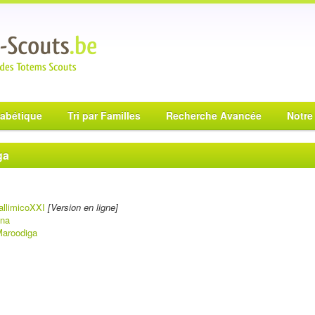
habétique
Tri par Familles
Recherche Avancée
Notre
ga
allimicoXXI
[Version en ligne]
ena
aroodiga