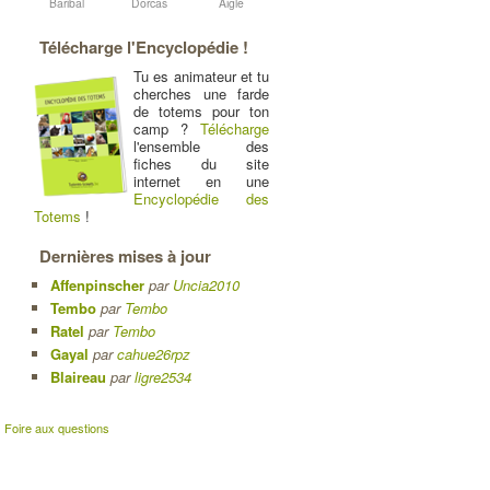
Baribal
Dorcas
Aigle
Télécharge l'Encyclopédie !
Tu es animateur et tu
cherches une farde
de totems pour ton
camp ?
Télécharge
l'ensemble des
fiches du site
internet en une
Encyclopédie des
Totems
!
Dernières mises à jour
Affenpinscher
par
Uncia2010
Tembo
par
Tembo
Ratel
par
Tembo
Gayal
par
cahue26rpz
Blaireau
par
ligre2534
|
Foire aux questions