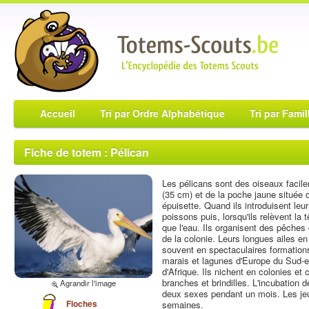
Accueil
Tri par Ordre Alphabétique
Tri par Famil
Fiche de totem : Pélican
Les pélicans sont des oiseaux facile
(35 cm) et de la poche jaune situé
épuisette. Quand ils introduisent leu
poissons puis, lorsqu'ils relèvent la t
que l'eau. Ils organisent des pêches
de la colonie. Leurs longues ailes en
souvent en spectaculaires formations
marais et lagunes d'Europe du Sud-es
d'Afrique. Ils nichent en colonies et
branches et brindilles. L'incubation 
Agrandir l'image
deux sexes pendant un mois. Les je
Floches
semaines.