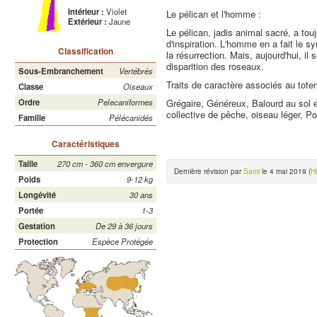
Intérieur :
Violet
Le pélican et l'homme :
Extérieur :
Jaune
Le pélican, jadis animal sacré, a tou
d'inspiration. L'homme en a fait le s
Classification
la résurrection. Mais, aujourd'hui, il 
disparition des roseaux.
Sous-Embranchement
Vertébrés
Traits de caractère associés au tote
Classe
Oiseaux
Grégaire, Généreux, Balourd au sol et
Ordre
Pelecaniformes
collective de pêche, oiseau léger, P
Famille
Pélécanidés
Caractéristiques
Taille
270 cm - 360 cm envergure
Dernière révision par
Sami
le 4 mai 2019 (
H
Poids
9-12 kg
Longévité
30 ans
Portée
1-3
Gestation
De 29 à 36 jours
Protection
Espèce Protégée