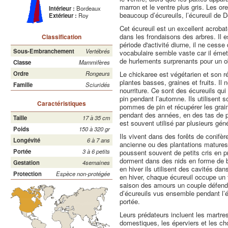
marron et le ventre plus gris. Les or
Intérieur :
Bordeaux
beaucoup d’écureuils, l’écureuil de 
Extérieur :
Roy
Cet écureuil est un excellent acroba
dans les frondaisons des arbres. Il es
Classification
période d'activité diurne, il ne ces
Sous-Embranchement
Vertébrés
vocabulaire semble vaste car il éme
de hurlements surprenants pour un o
Classe
Mammifères
Le chickaree est végétarien et son 
Ordre
Rongeurs
plantes basses, graines et fruits. I
Famille
Sciuridés
nourriture. Ce sont des écureuils qu
pin pendant l’automne. Ils utilisent s
Caractéristiques
pommes de pin et récupérer les grai
pendant des années, en des tas de p
Taille
17 à 35 cm
est souvent utilisé par plusieurs géné
Poids
150 à 320 gr
Ils vivent dans des forêts de conifèr
Longévité
6 à 7 ans
ancienne ou des plantations matures.
Portée
3 à 6 petits
poussent souvent de petits cris en pr
dorment dans des nids en forme de bo
Gestation
4semaines
en hiver ils utilisent des cavités dan
Protection
Espèce non-protégée
en hiver, chaque écureuil occupe un 
saison des amours un couple défendr
d’écureuils vus ensemble pendant l’
portée.
Leurs prédateurs incluent les martre
domestiques, les éperviers et les cho