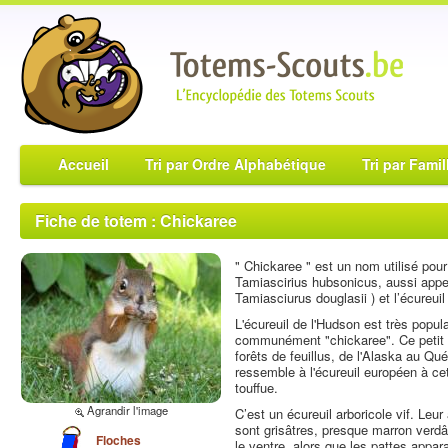
Accueil
Tri par Ordre Alphabétique
Tri par Famil
Fiche de totem : Chickaree
" Chickaree " est un nom utilisé pour 
Tamiascirius hubsonicus, aussi appell
Tamiasciurus douglasii ) et l’écureui
L'écureuil de l'Hudson est très popul
communément "chickaree". Ce petit r
forêts de feuillus, de l'Alaska au Qu
ressemble à l'écureuil européen à cet
touffue.
Agrandir l'image
C’est un écureuil arboricole vif. Leur
sont grisâtres, presque marron verdâtr
Floches
le ventre, alors que les pattes appar