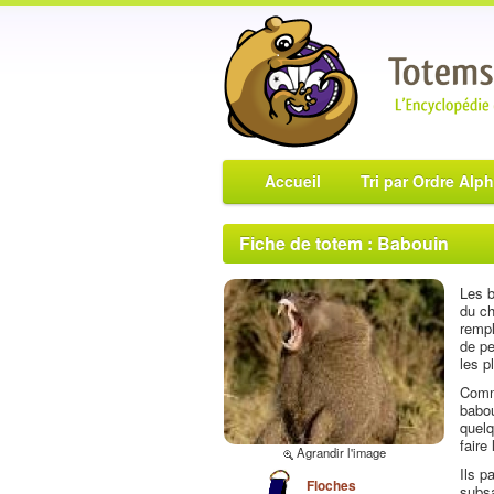
Accueil
Tri par Ordre Alp
Fiche de totem : Babouin
Les b
du ch
rempl
de pe
les p
Comm
babou
quelq
faire
Agrandir l'image
Ils p
Floches
subsa