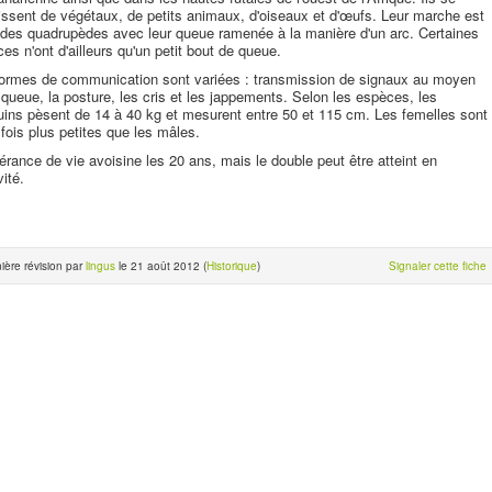
issent de végétaux, de petits animaux, d'oiseaux et d'œufs. Leur marche est
 des quadrupèdes avec leur queue ramenée à la manière d'un arc. Certaines
es n'ont d'ailleurs qu'un petit bout de queue.
ormes de communication sont variées : transmission de signaux au moyen
 queue, la posture, les cris et les jappements. Selon les espèces, les
ins pèsent de 14 à 40 kg et mesurent entre 50 et 115 cm. Les femelles sont
fois plus petites que les mâles.
érance de vie avoisine les 20 ans, mais le double peut être atteint en
vité.
ière révision par
lingus
le 21 août 2012 (
Historique
)
Signaler cette fiche