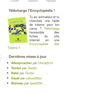
Condor
Galiceno
Hypolaïs
Télécharge l'Encyclopédie !
Tu es animateur et tu
cherches une farde
de totems pour ton
camp ?
Télécharge
l'ensemble des
fiches du site
internet en une
Encyclopédie des
Totems
!
Dernières mises à jour
Affenpinscher
par
Uncia2010
Tembo
par
Tembo
Ratel
par
Tembo
Gayal
par
cahue26rpz
Blaireau
par
ligre2534