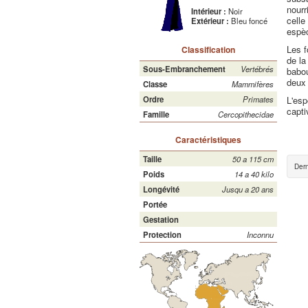
nourr
Intérieur :
Noir
celle
Extérieur :
Bleu foncé
espèc
Les f
Classification
de la
Sous-Embranchement
Vertébrés
babou
deux 
Classe
Mammifères
L'esp
Ordre
Primates
capti
Famille
Cercopithecidae
Caractéristiques
Taille
50 a 115 cm
Dern
Poids
14 a 40 kilo
Longévité
Jusqu a 20 ans
Portée
Gestation
Protection
Inconnu