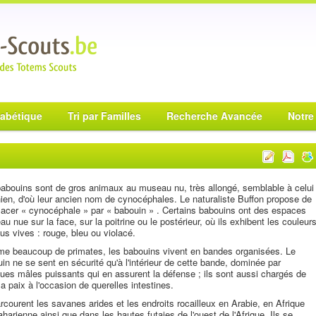
habétique
Tri par Familles
Recherche Avancée
Notre
abouins sont de gros animaux au museau nu, très allongé, semblable à celui
ien, d'où leur ancien nom de cynocéphales. Le naturaliste Buffon propose de
acer « cynocéphale » par « babouin » . Certains babouins ont des espaces
au nue sur la face, sur la poitrine ou le postérieur, où ils exhibent les couleur
lus vives : rouge, bleu ou violacé.
e beaucoup de primates, les babouins vivent en bandes organisées. Le
in ne se sent en sécurité qu'à l'intérieur de cette bande, dominée par
ues mâles puissants qui en assurent la défense ; ils sont aussi chargés de
 la paix à l'occasion de querelles intestines.
arcourent les savanes arides et les endroits rocailleux en Arabie, en Afrique
harienne ainsi que dans les hautes futaies de l'ouest de l'Afrique. Ils se