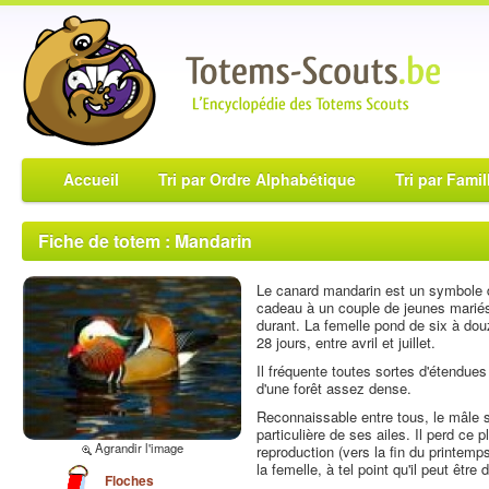
Accueil
Tri par Ordre Alphabétique
Tri par Famil
Fiche de totem : Mandarin
Le canard mandarin est un symbole de l
cadeau à un couple de jeunes mariés 
durant. La femelle pond de six à dou
28 jours, entre avril et juillet.
Il fréquente toutes sortes d'étendues 
d'une forêt assez dense.
Reconnaissable entre tous, le mâle se
particulière de ses ailes. Il perd ce
Agrandir l'image
reproduction (vers la fin du printem
la femelle, à tel point qu'il peut être di
Floches