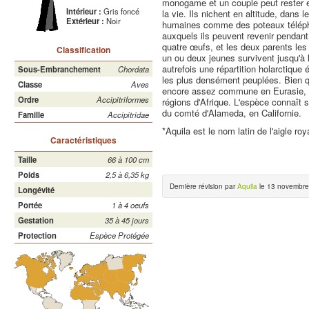
monogame et un couple peut rester 
Intérieur :
Gris foncé
la vie. Ils nichent en altitude, dans l
Extérieur :
Noir
humaines comme des poteaux télépho
auxquels ils peuvent revenir pendan
quatre œufs, et les deux parents les
Classification
un ou deux jeunes survivent jusqu'à l
autrefois une répartition holarctique
Sous-Embranchement
Chordata
les plus densément peuplées. Bien qu
Classe
Aves
encore assez commune en Eurasie, 
Ordre
Accipitriformes
régions d'Afrique. L'espèce connaît s
du comté d'Alameda, en Californie.
Famille
Accipitridae
*Aquila est le nom latin de l'aigle roy
Caractéristiques
Taille
66 à 100 cm
Poids
2,5 à 6,35 kg
Dernière révision par
Aquila
le 13 novembre
Longévité
Portée
1 à 4 oeufs
Gestation
35 à 45 jours
Protection
Espèce Protégée