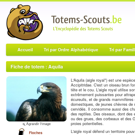
Accueil
Tri par Ordre Alphabétique
Tri par Famil
Fiche de totem : Aquila
L'Aquila (aigle royal*) est une espèc
Accipitridae. C'est un oiseau brun f
tête et le cou. L'aigle royal utilise s
extrêmement puissantes pour attrape
écureuils, et de grands mammifères
domestiques, de jeunes chèvres de 
cervidés. Il consomme aussi des char
des reptiles. Des oiseaux, dont des
ou des grues, des corbeaux et des 
proies potentielles.
Agrandir l'image
L'aigle royal défend un territoire pou
Floches