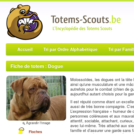
Accueil
Tri par Ordre Alphabétique
Tri par Famil
Fiche de totem : Dogue
Molossoïdes, les dogues ont la tête 
ainsi qu'une musculature et une mâ
autrefois pour le combat (chien de gu
aujourd'hui autant choisis pour la g
Il est réputé comme étant un excelle
aussi de très bonne compagnie. C’es
L’expression française « humeur de 
personnes coléreuses et aux mauvais
attentif, sociable, attachant, curie
Agrandir l'image
avec lui-même. Très attaché aux siens
famille et d’assurer une garde sans f
Floches