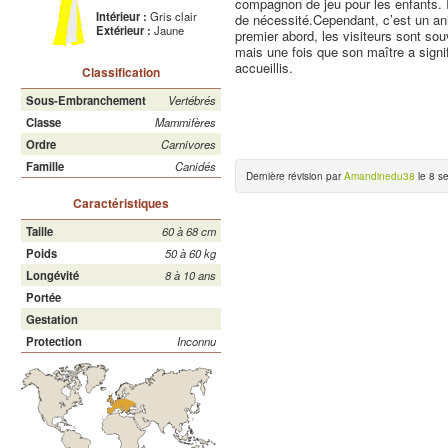
compagnon de jeu pour les enfants. 
Intérieur :
Gris clair
de nécessité.Cependant, c’est un an
Extérieur :
Jaune
premier abord, les visiteurs sont so
mais une fois que son maître a signi
accueillis.
Classification
Sous-Embranchement
Vertébrés
Classe
Mammifères
Ordre
Carnivores
Famille
Canidés
Dernière révision par
Amandinedu38
le 8 s
Caractéristiques
Taille
60 à 68 cm
Poids
50 à 60 kg
Longévité
8 à 10 ans
Portée
Gestation
Protection
Inconnu