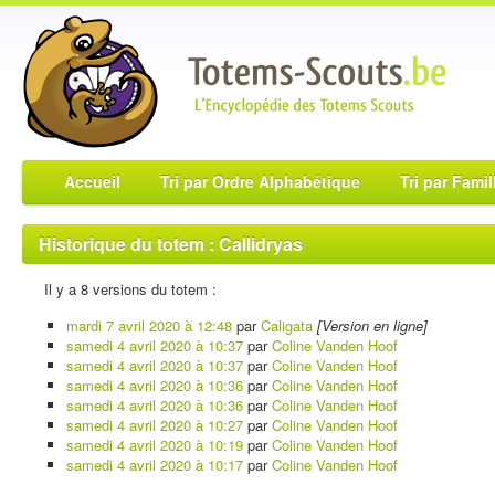
Accueil
Tri par Ordre Alphabétique
Tri par Famil
Historique du totem : Callidryas
Il y a 8 versions du totem :
mardi 7 avril 2020 à 12:48
par
Caligata
[Version en ligne]
samedi 4 avril 2020 à 10:37
par
Coline Vanden Hoof
samedi 4 avril 2020 à 10:37
par
Coline Vanden Hoof
samedi 4 avril 2020 à 10:36
par
Coline Vanden Hoof
samedi 4 avril 2020 à 10:36
par
Coline Vanden Hoof
samedi 4 avril 2020 à 10:27
par
Coline Vanden Hoof
samedi 4 avril 2020 à 10:19
par
Coline Vanden Hoof
samedi 4 avril 2020 à 10:17
par
Coline Vanden Hoof