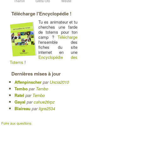
Thamin
Greta Oto
Westie
Télécharge l'Encyclopédie !
Tu es animateur et tu
cherches une farde
de totems pour ton
camp ?
Télécharge
l'ensemble des
fiches du site
internet en une
Encyclopédie des
Totems
!
Dernières mises à jour
Affenpinscher
par
Uncia2010
Tembo
par
Tembo
Ratel
par
Tembo
Gayal
par
cahue26rpz
Blaireau
par
ligre2534
|
Foire aux questions