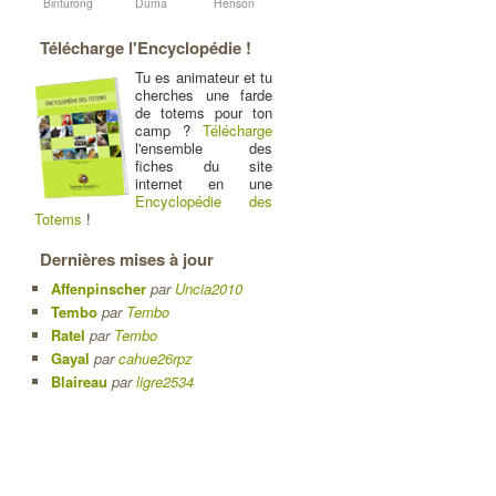
Binturong
Duma
Henson
Télécharge l'Encyclopédie !
Tu es animateur et tu
cherches une farde
de totems pour ton
camp ?
Télécharge
l'ensemble des
fiches du site
internet en une
Encyclopédie des
Totems
!
Dernières mises à jour
Affenpinscher
par
Uncia2010
Tembo
par
Tembo
Ratel
par
Tembo
Gayal
par
cahue26rpz
Blaireau
par
ligre2534