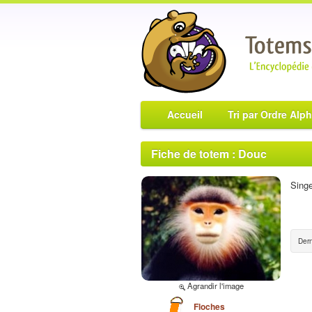
Accueil
Tri par Ordre Alp
Fiche de totem : Douc
Singe
Dern
Agrandir l'image
Floches