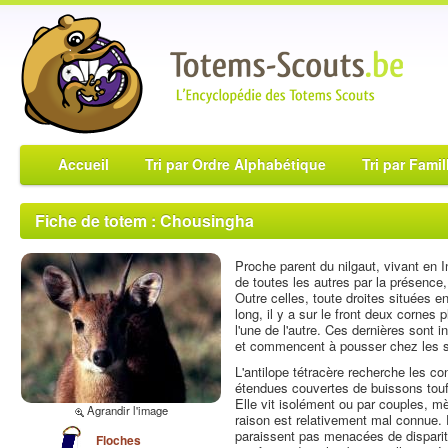
Accueil
Tri par Ordre Alphabétique
Tri par Famil
Fiche de totem : Chousingha
Proche parent du nilgaut, vivant en In
de toutes les autres par la présence
Outre celles, toute droites situées e
long, il y a sur le front deux cornes
l'une de l'autre. Ces dernières sont
et commencent à pousser chez les su
L'antilope tétracère recherche les c
étendues couvertes de buissons touff
Elle vit isolément ou par couples, mè
Agrandir l'image
raison est relativement mal connue. 
paraissent pas menacées de disparit
Floches