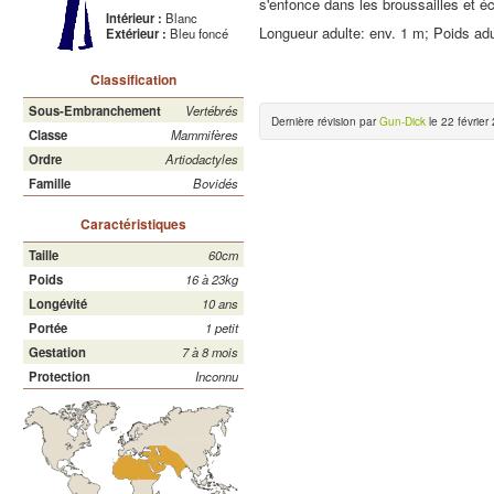
s'enfonce dans les broussailles et é
Intérieur :
Blanc
Longueur adulte: env. 1 m; Poids adu
Extérieur :
Bleu foncé
Classification
Sous-Embranchement
Vertébrés
Dernière révision par
Gun-Dick
le 22 février
Classe
Mammifères
Ordre
Artiodactyles
Famille
Bovidés
Caractéristiques
Taille
60cm
Poids
16 à 23kg
Longévité
10 ans
Portée
1 petit
Gestation
7 à 8 mois
Protection
Inconnu