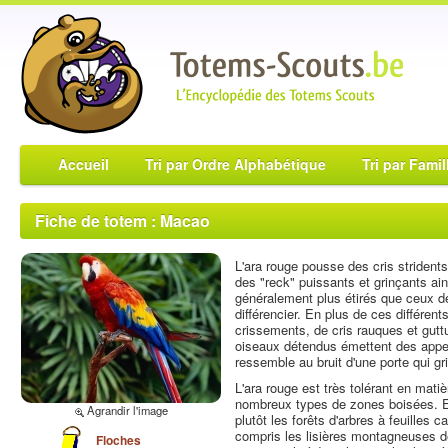
Accueil
Tri par Ordre Alphabétique
Tri par Famil
Fiche de totem : Macao
L'ara rouge pousse des cris strident
des "reck" puissants et grinçants a
généralement plus étirés que ceux de 
différencier. En plus de ces différent
crissements, de cris rauques et gut
oiseaux détendus émettent des appe
ressemble au bruit d'une porte qui gr
L'ara rouge est très tolérant en matiè
nombreux types de zones boisées. En
Agrandir l'image
plutôt les forêts d'arbres à feuilles
compris les lisières montagneuses de
Floches