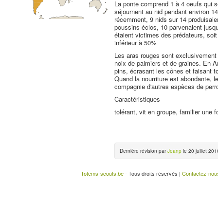
La ponte comprend 1 à 4 oeufs qui so
séjournent au nid pendant environ 1
récemment, 9 nids sur 14 produisaie
poussins éclos, 10 parvenaient jusqu'
étaient victimes des prédateurs, soi
inférieur à 50%
Les aras rouges sont exclusivement v
noix de palmiers et de graines. En A
pins, écrasant les cônes et faisant t
Quand la nourriture est abondante, 
compagnie d'autres espèces de perr
Caractéristiques
tolérant, vit en groupe, familier une f
Dernière révision par
Jeanp
le 20 juillet 201
Totems-scouts.be
- Tous droits réservés |
Contactez-nou