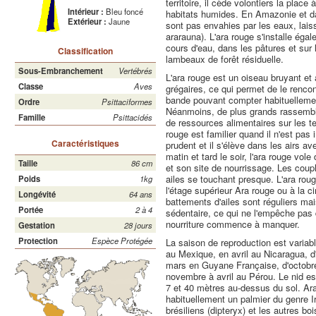
territoire, il cède volontiers la plac
Intérieur :
Bleu foncé
habitats humides. En Amazonie et dan
Extérieur :
Jaune
sont pas envahies par les eaux, lais
ararauna). L'ara rouge s'installe éga
cours d'eau, dans les pâtures et sur 
Classification
lambeaux de forêt résiduelle.
Sous-Embranchement
Vertébrés
L'ara rouge est un oiseau bruyant et
Classe
Aves
grégaires, ce qui permet de le rencon
bande pouvant compter habituellement
Ordre
Psittaciformes
Néanmoins, de plus grands rassemble
Famille
Psittacidés
de ressources alimentaires sur les te
rouge est familier quand il n'est pas 
Caractéristiques
prudent et il s'élève dans les airs a
matin et tard le soir, l'ara rouge vol
Taille
86 cm
et son site de nourrissage. Les coupl
ailes se touchant presque. L'ara rouge
Poids
1kg
l'étage supérieur Ara rouge ou à la c
Longévité
64 ans
battements d'ailes sont réguliers m
Portée
2 à 4
sédentaire, ce qui ne l'empêche pas 
nourriture commence à manquer.
Gestation
28 jours
Protection
Espèce Protégée
La saison de reproduction est variabl
au Mexique, en avril au Nicaragua, d'
mars en Guyane Française, d'octobre
novembre à avril au Pérou. Le nid est
7 et 40 mètres au-dessus du sol. Ara
habituellement un palmier du genre Iri
brésiliens (dipteryx) et les autres b