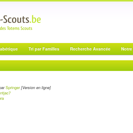
habétique
Tri par Familles
Recherche Avancée
Notre
par
Springer
[Version en ligne]
ntjac7
ura