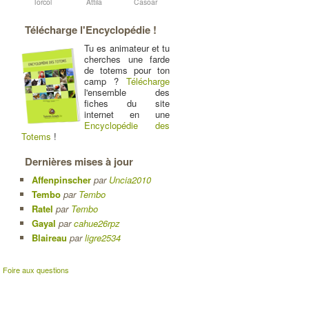
Torcol
Attila
Casoar
Télécharge l'Encyclopédie !
Tu es animateur et tu
cherches une farde
de totems pour ton
camp ?
Télécharge
l'ensemble des
fiches du site
internet en une
Encyclopédie des
Totems
!
Dernières mises à jour
Affenpinscher
par
Uncia2010
Tembo
par
Tembo
Ratel
par
Tembo
Gayal
par
cahue26rpz
Blaireau
par
ligre2534
|
Foire aux questions