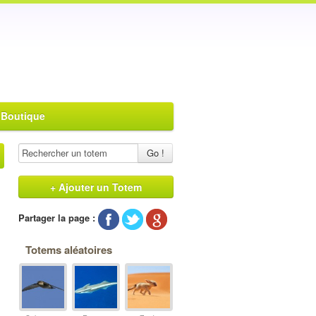
 Boutique
Go !
+ Ajouter un Totem
Partager la page :
Totems aléatoires