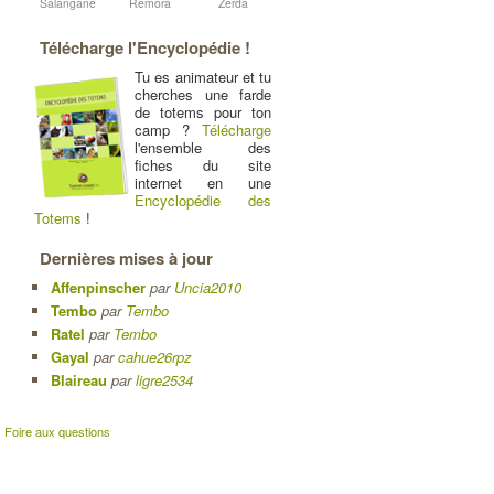
Salangane
Remora
Zerda
Télécharge l'Encyclopédie !
Tu es animateur et tu
cherches une farde
de totems pour ton
camp ?
Télécharge
l'ensemble des
fiches du site
internet en une
Encyclopédie des
Totems
!
Dernières mises à jour
Affenpinscher
par
Uncia2010
Tembo
par
Tembo
Ratel
par
Tembo
Gayal
par
cahue26rpz
Blaireau
par
ligre2534
|
Foire aux questions