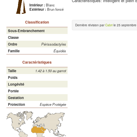
Caractéristiques: intelligent et plein 
Intérieur :
Blanc
Extérieur :
Brun foncé
Classification
Dernière révision par
Cabri
le 25 septembre
Sous-Embranchement
Classe
Ordre
Périssodactyles
Famille
Équidés
Caractéristiques
Taille
1.42 à 1.50 au garrot
Poids
Longévité
Portée
Gestation
Protection
Espèce Protégée