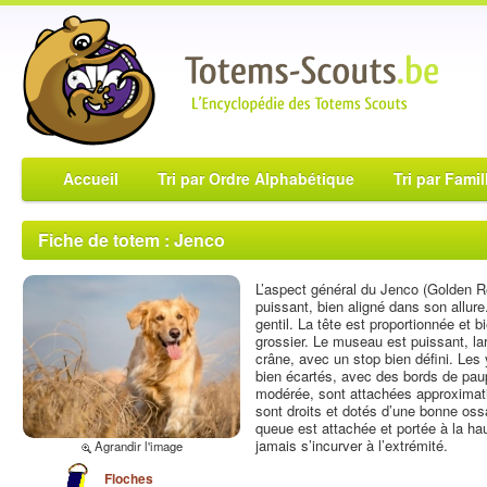
Accueil
Tri par Ordre Alphabétique
Tri par Famil
Fiche de totem : Jenco
L’aspect général du Jenco (Golden Ret
puissant, bien aligné dans son allure.
gentil. La tête est proportionnée et 
grossier. Le museau est puissant, lar
crâne, avec un stop bien défini. Les
bien écartés, avec des bords de paupi
modérée, sont attachées approximat
sont droits et dotés d’une bonne ossa
queue est attachée et portée à la haut
jamais s’incurver à l’extrémité.
Agrandir l'image
Floches