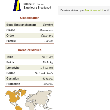
Intérieur :
Jaune
Extérieur :
Bleu foncé
Dernière révision par
Scouttoujours26
le 17 
Classification
Sous-Embranchement
Vertebré
Classe
Mammifère
Ordre
Carnivore
Famille
Canidé
Caractéristiques
Taille
56-61 cm
Poids
30-34 kg
Longévité
0 à 12 ans
Portée
De 1 a 4 chiots
Gestation
63 jours.
Protection
Inconnu