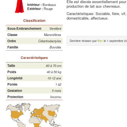
Elle est élevée essentiellement pour
Intérieur :
Bordeaux
production de lait aux chevreaux.
Extérieur :
Rouge
Caractéristiques: Sociable, fière, v
domesticable, affectueux.
Classification
Sous-Embranchement
Vertébré
Classe
Mammifères
Ordre
Cétartiodactyles
Dernière révision par
Ben
le 1 septembre 20
Famille
Bovidés
Caractéristiques
Taille
60 à 70 cm
Poids
40 à 50 kg
Longévité
10-12 ans
Portée
1 à2
Gestation
5 mois
Protection
Inconnu