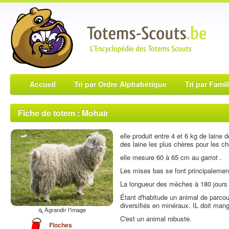
Accueil
Tri par Ordre Alphabétique
Tri par Famil
Fiche de totem : Mohair
elle produit entre 4 et 6 kg de laine 
des laine les plus chères pour les c
elle mesure 60 à 65 cm au garrot .
Les mises bas se font principalement
La longueur des mèches à 180 jours e
Étant d'habitude un animal de parcour
diversifiés en minéraux. IL doit mange
Agrandir l'image
C'est un animal robuste.
Floches