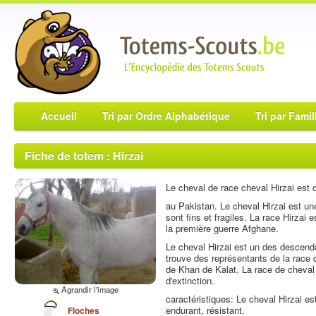
Accueil
Tri par Ordre Alphabétique
Tri par Famil
Fiche de totem : Hirzai
Le cheval de race cheval Hirzai est o
au Pakistan. Le cheval Hirzai est u
sont fins et fragiles. La race Hirzai
la première guerre Afghane.
Le cheval Hirzai est un des descend
trouve des représentants de la race 
de Khan de Kalat. La race de cheval 
d'extinction.
Agrandir l'image
caractéristiques: Le cheval Hirzai es
endurant, résistant.
Floches