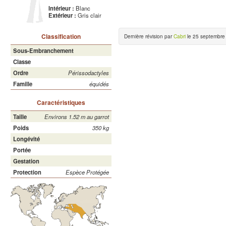
Intérieur :
Blanc
Extérieur :
Gris clair
Classification
Dernière révision par
Cabri
le 25 septembre
Sous-Embranchement
Classe
Ordre
Périssodactyles
Famille
équidés
Caractéristiques
Taille
Environs 1.52 m au garrot
Poids
350 kg
Longévité
Portée
Gestation
Protection
Espèce Protégée