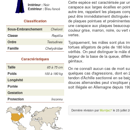
Cette espèce est caractérisée par une
Intérieur :
Noir
carapace aux larges écailles en point
Extérieur :
Bleu foncé
autre ère, rappelant les plaques co
peut être immédiatement distinguée 
de plaques pointues et proéminentes
Classification
une carapace aux plaques beaucoup
Sous-Embranchement
Chelonii
couleur grise, marron, noire, ou vert
vertes.
Classe
Reptilia
Typiquement, les mâles sont plus im
Ordre
Testudines
tortues alligators de près de 180 kil
Famille
Chelydridae
vérifiés. On peut distinguer le mâle d
largeur de la base de la queue, diffé
Caractéristiques
génitaux.
Taille
65 à 75 cm
On ne connaît aucun cas de mort su
quelques cas d'agressions, dont en 
Poids
100 à 180 kg
tendon d’Achille sectionné en se ba
Longévité
douces allemandes peut s'expliquer p
Portée
soit illégale en Allemagne depuis 19
Gestation
Protection
Inconnu
Dernière révision par
Muntjac7
le 25 juillet 