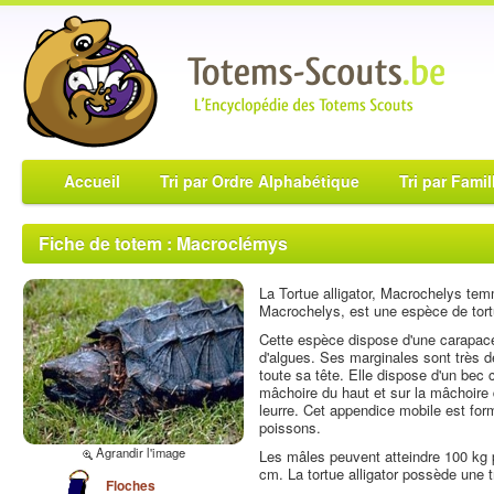
Accueil
Tri par Ordre Alphabétique
Tri par Famil
Fiche de totem : Macroclémys
La Tortue alligator, Macrochelys tem
Macrochelys, est une espèce de tortu
Cette espèce dispose d'une carapace
d'algues. Ses marginales sont très de
toute sa tête. Elle dispose d'un bec 
mâchoire du haut et sur la mâchoire d
leurre. Cet appendice mobile est form
poissons.
Agrandir l'image
Les mâles peuvent atteindre 100 kg 
cm. La tortue alligator possède une 
Floches