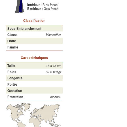
Intérieur :
Bleu foncé
Extérieur :
Gris foncé
Classification
Sous-Embranchement
Classe
Mammifère
Ordre
Famille
Caractéristiques
Taille
16 a 18 cm
Poids
80 a 120 gr
Longévité
Portée
Gestation
Protection
Inconnu