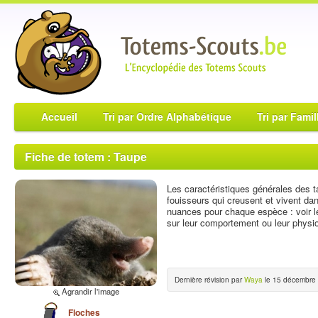
Accueil
Tri par Ordre Alphabétique
Tri par Famil
Fiche de totem : Taupe
Les caractéristiques générales des 
fouisseurs qui creusent et vivent da
nuances pour chaque espèce : voir les
sur leur comportement ou leur physio
Dernière révision par
Waya
le 15 décembre 
Agrandir l'image
Floches