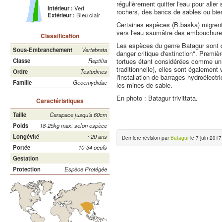
régulièrement quitter l'eau pour aller
Intérieur :
Vert
rochers, des bancs de sables ou bie
Extérieur :
Bleu clair
Certaines espèces (B.baska) migrent
vers l'eau saumâtre des embouchures 
Classification
Les espèces du genre Batagur sont c
Sous-Embranchement
Vertebrata
danger critique d'extinction". Premiè
tortues étant considérées comme un 
Classe
Reptilia
traditionnelle), elles sont également 
Ordre
Testudines
l'installation de barrages hydroélectr
Famille
Geoemydidae
les mines de sable.
En photo : Batagur trivittata.
Caractéristiques
Taille
Carapace jusqu'à 60cm
Poids
18-25kg max. selon espèce
Longévité
~20 ans
Dernière révision par
Batagur
le 7 juin 2017
Portée
10-34 oeufs
Gestation
Protection
Espèce Protégée