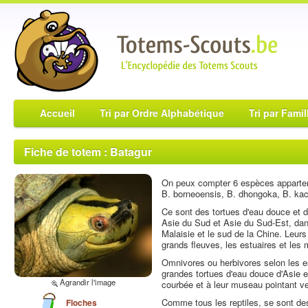
Accueil
Tri par Ordre Alphabétique
Tri par Famil
Fiche de totem : Batagur
On peux compter 6 espèces appartena
B. borneoensis, B. dhongoka, B. kach
Ce sont des tortues d'eau douce et d
Asie du Sud et Asie du Sud-Est, dans 
Malaisie et le sud de la Chine. Leur
grands fleuves, les estuaires et les
Omnivores ou herbivores selon les e
grandes tortues d'eau douce d'Asie e
Agrandir l'image
courbée et à leur museau pointant ve
Comme tous les reptiles, se sont de
Floches