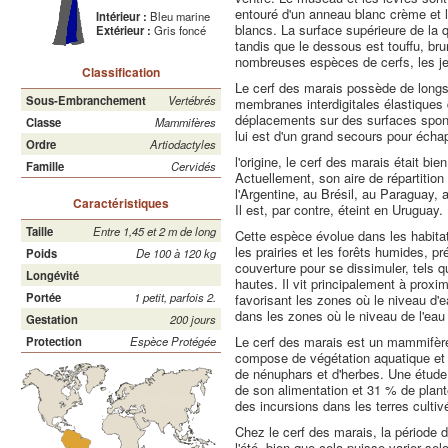
entouré d'un anneau blanc crème et l
Intérieur :
Bleu marine
blancs. La surface supérieure de la
Extérieur :
Gris foncé
tandis que le dessous est touffu, br
nombreuses espèces de cerfs, les j
Classification
Le cerf des marais possède de longs
Sous-Embranchement
Vertébrés
membranes interdigitales élastiques q
déplacements sur des surfaces spon
Classe
Mammifères
lui est d'un grand secours pour écha
Ordre
Artiodactyles
l'origine, le cerf des marais était bie
Famille
Cervidés
Actuellement, son aire de répartition
l'Argentine, au Brésil, au Paraguay, a
Caractéristiques
Il est, par contre, éteint en Uruguay.
Taille
Entre 1,45 et 2 m de long
Cette espèce évolue dans les habit
les prairies et les forêts humides, p
Poids
De 100 à 120 kg
couverture pour se dissimuler, tels 
Longévité
hautes. Il vit principalement à prox
Portée
1 petit, parfois 2.
favorisant les zones où le niveau d'
dans les zones où le niveau de l'eau 
Gestation
200 jours
Le cerf des marais est un mammifère
Protection
Espèce Protégée
compose de végétation aquatique et riv
de nénuphars et d'herbes. Une étude
de son alimentation et 31 % de plante
des incursions dans les terres cultivé
Chez le cerf des marais, la période d
l'été, bien que cela puisse varier se