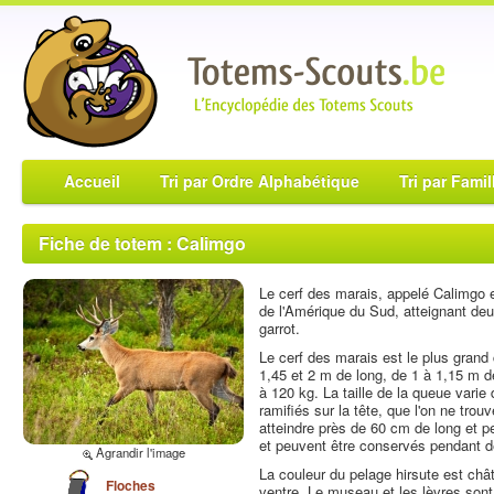
Accueil
Tri par Ordre Alphabétique
Tri par Famil
Fiche de totem : Calimgo
Le cerf des marais, appelé Calimgo e
de l'Amérique du Sud, atteignant de
garrot.
Le cerf des marais est le plus grand
1,45 et 2 m de long, de 1 à 1,15 m d
à 120 kg. La taille de la queue vari
ramifiés sur la tête, que l'on ne tr
atteindre près de 60 cm de long et pe
et peuvent être conservés pendant 
Agrandir l'image
La couleur du pelage hirsute est chât
Floches
ventre. Le museau et les lèvres sont