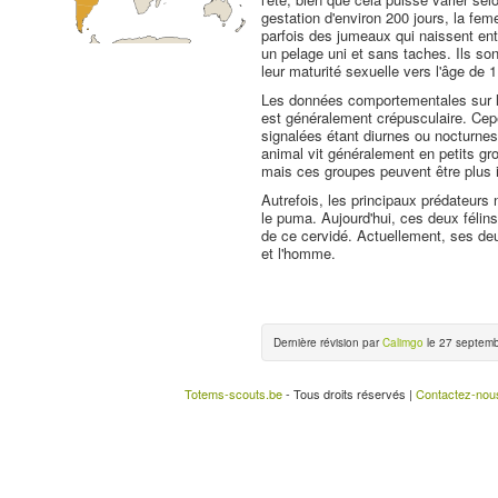
gestation d'environ 200 jours, la femel
parfois des jumeaux qui naissent en
un pelage uni et sans taches. Ils son
leur maturité sexuelle vers l'âge de 1
Les données comportementales sur le
est généralement crépusculaire. Cepe
signalées étant diurnes ou nocturnes
animal vit généralement en petits gr
mais ces groupes peuvent être plus 
Autrefois, les principaux prédateurs 
le puma. Aujourd'hui, ces deux félins
de ce cervidé. Actuellement, ses deu
et l'homme.
Dernière révision par
Calimgo
le 27 septemb
Totems-scouts.be
- Tous droits réservés |
Contactez-nou