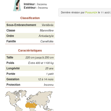
Intérieur :
Inconnu
Extérieur :
Inconnu
Dernière révision par
Possum24
le 11 août 
Classification
Sous-Embranchement
Vertébrés
Classe
Mammifère
Ordre
Artiodactyle
Famille
Camélidés
Caractéristiques
Taille
220 cm jusqu'à 250 cm
Poids
Entre 400 et 1100 kg
Longévité
25 ans
Portée
1 petit
Gestation
12 à 14 mois
Protection
Inconnu