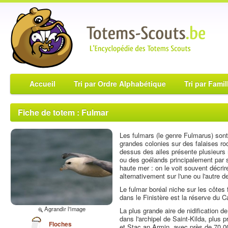
Accueil
Tri par Ordre Alphabétique
Tri par Famil
Fiche de totem : Fulmar
Les fulmars (le genre Fulmarus) sont
grandes colonies sur des falaises ro
dessus des ailes présente plusieurs 
ou des goélands principalement par s
haute mer : on le voit souvent décri
alternativement sur l'une ou l'autre d
Le fulmar boréal niche sur les côtes
dans le Finistère est la réserve du 
Agrandir l'image
La plus grande aire de nidification d
dans l'archipel de Saint-Kilda, plus
Floches
et Stac an Armin, avec près de 70 0