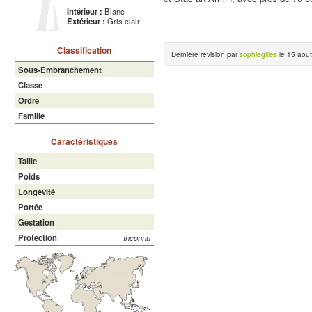
Intérieur :
Blanc
Extérieur :
Gris clair
Classification
Dernière révision par
sophiegilles
le 15 août
Sous-Embranchement
Classe
Ordre
Famille
Caractéristiques
Taille
Poids
Longévité
Portée
Gestation
Protection
Inconnu