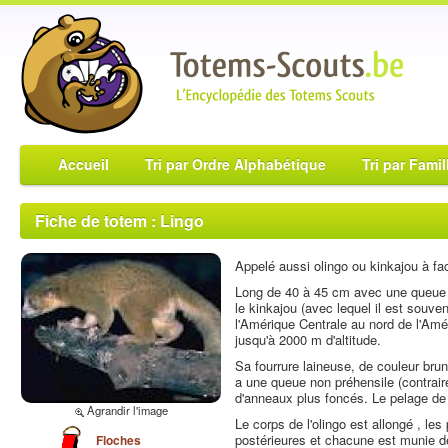
Accueil
Tri par Ordre Alphabétique
Tri par Famil
Fiche de totem : Lingo
Appelé aussi olingo ou kinkajou à fa
Long de 40 à 45 cm avec une queue 
le kinkajou (avec lequel il est souven
l'Amérique Centrale au nord de l'Amé
jusqu'à 2000 m d'altitude.
Sa fourrure laineuse, de couleur brun 
a une queue non préhensile (contrai
d'anneaux plus foncés. Le pelage de l
Agrandir l'image
Le corps de l'olingo est allongé , les
postérieures et chacune est munie de
Floches