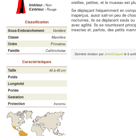
oreilles, petites, et le museau est pl
Intérieur :
Noir
Extérieur :
Rouge
Se déplaçant fréquemment en compag
inaperçus, aussi sait-on peu de chos
nocturnes, ils se déplacent seuls ou
Classification
avec agilité. Ils se nourrissent prin
insectes et, parfois, des petits mam
Sous-Embranchement
Vertébré
Classe
Mamifère
Ordre
Primatres
Famille
Callitrichidae
Dernière révision par
JiminiCroquet
le 6 avri
Caractéristiques
Taille
40 à 45 cm
Poids
Longévité
Portée
Gestation
Protection
Inconnu