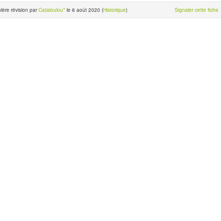
ière révision par
Cataloulou*
le 6 août 2020 (
Historique
)
Signaler cette fiche