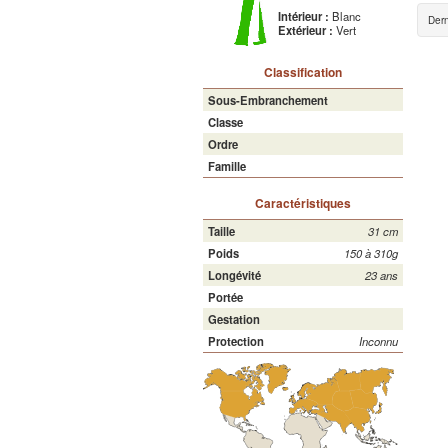
Intérieur :
Blanc
Dern
Extérieur :
Vert
Classification
Sous-Embranchement
Classe
Ordre
Famille
Caractéristiques
Taille
31 cm
Poids
150 à 310g
Longévité
23 ans
Portée
Gestation
Protection
Inconnu