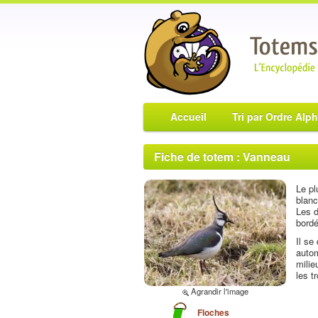
Accueil
Tri par Ordre Alp
Fiche de totem : Vanneau
Le pl
blanc
Les d
bordé
Il se
autom
milie
les t
Agrandir l'image
Floches