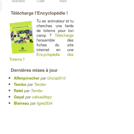
Azandica
Caille
Vison
Télécharge l'Encyclopédie !
Tu es animateur et tu
cherches une farde
de totems pour ton
camp ?
Télécharge
l'ensemble des
fiches du site
internet en une
Encyclopédie des
Totems
!
Dernières mises à jour
Affenpinscher
par
Uncia2010
Tembo
par
Tembo
Ratel
par
Tembo
Gayal
par
cahue26rpz
Blaireau
par
ligre2534