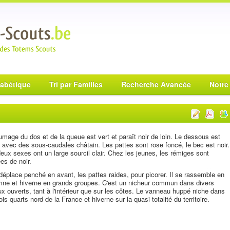
habétique
Tri par Familles
Recherche Avancée
Notre
umage du dos et de la queue est vert et paraît noir de loin. Le dessous est
 avec des sous-caudales châtain. Les pattes sont rose foncé, le bec est noir.
eux sexes ont un large sourcil clair. Chez les jeunes, les rémiges sont
es de noir.
 déplace penché en avant, les pattes raides, pour picorer. Il se rassemble en
ne et hiverne en grands groupes. C'est un nicheur commun dans divers
ux ouverts, tant à l'intérieur que sur les côtes. Le vanneau huppé niche dans
rois quarts nord de la France et hiverne sur la quasi totalité du territoire.