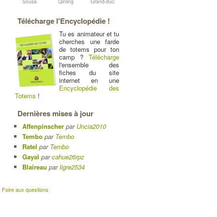
Sousa
Qinling
Grand-duc
Télécharge l'Encyclopédie !
Tu es animateur et tu
cherches une farde
de totems pour ton
camp ?
Télécharge
l'ensemble des
fiches du site
internet en une
Encyclopédie des
Totems
!
Dernières mises à jour
Affenpinscher
par
Uncia2010
Tembo
par
Tembo
Ratel
par
Tembo
Gayal
par
cahue26rpz
Blaireau
par
ligre2534
|
Foire aux questions