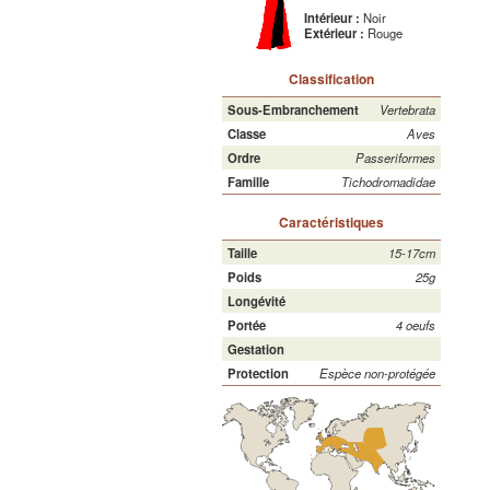
Intérieur :
Noir
Extérieur :
Rouge
Classification
Sous-Embranchement
Vertebrata
Classe
Aves
Ordre
Passeriformes
Famille
Tichodromadidae
Caractéristiques
Taille
15-17cm
Poids
25g
Longévité
Portée
4 oeufs
Gestation
Protection
Espèce non-protégée