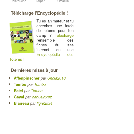
Polatouche
Tarpan
Orcaella
Télécharge l'Encyclopédie !
Tu es animateur et tu
cherches une farde
de totems pour ton
camp ?
Télécharge
l'ensemble des
fiches du site
internet en une
Encyclopédie des
Totems
!
Dernières mises à jour
Affenpinscher
par
Uncia2010
Tembo
par
Tembo
Ratel
par
Tembo
Gayal
par
cahue26rpz
Blaireau
par
ligre2534