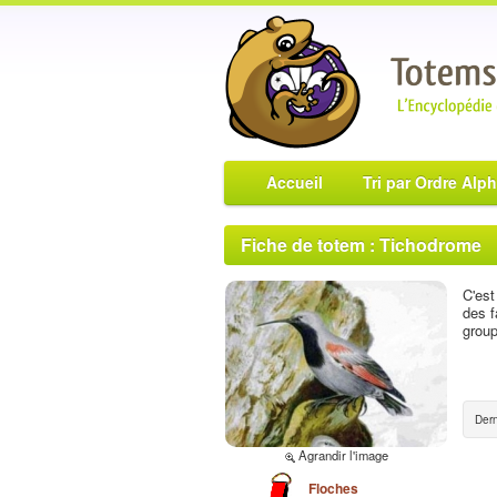
Accueil
Tri par Ordre Alp
Fiche de totem : Tichodrome
C'est
des f
group
Dern
Agrandir l'image
Floches