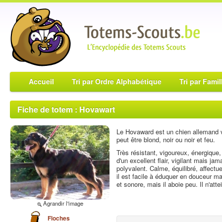
Accueil
Tri par Ordre Alphabétique
Tri par Famil
Fiche de totem : Hovawart
Le Hovaward est un chien allemand v
peut être blond, noir ou noir et feu.
Très résistant, vigoureux, énergique,
d'un excellent flair, vigilant mais ja
polyvalent. Calme, équilibré, affect
il est facile à éduquer en douceur ma
et sonore, mais il aboie peu. Il n'att
Agrandir l'image
Floches