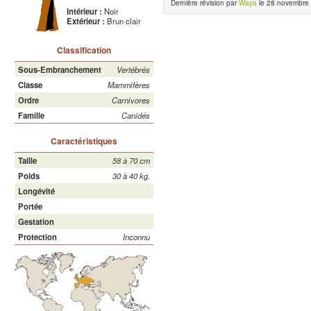
Dernière révision par
Waya
le 28 novembre 
Intérieur :
Noir
Extérieur :
Brun clair
Classification
Sous-Embranchement
Vertébrés
Classe
Mammifères
Ordre
Carnivores
Famille
Canidés
Caractéristiques
Taille
58 à 70 cm
Poids
30 à 40 kg.
Longévité
Portée
Gestation
Protection
Inconnu