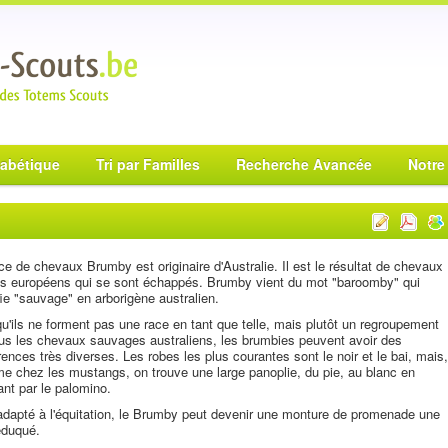
habétique
Tri par Familles
Recherche Avancée
Notre
ce de chevaux Brumby est originaire d'Australie. Il est le résultat de chevaux
s européens qui se sont échappés. Brumby vient du mot "baroomby" qui
fie "sauvage" en arborigène australien.
u'ils ne forment pas une race en tant que telle, mais plutôt un regroupement
us les chevaux sauvages australiens, les brumbies peuvent avoir des
ences très diverses. Les robes les plus courantes sont le noir et le bai, mais,
 chez les mustangs, on trouve une large panoplie, du pie, au blanc en
nt par le palomino.
dapté à l'équitation, le Brumby peut devenir une monture de promenade une
éduqué.