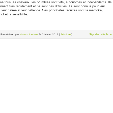
 tous les chevaux, les brumbies sont vifs, autonomes et indépendants. Ils
nnent très rapidement et ne sont pas difficiles. Ils sont connus pour leur
, leur calme et leur patience. Ses principales facultés sont la mémoire,
inct et la sensibilité.
ière révision par
sifakaspiderman
le 3 février 2019 (
Historique
)
Signaler cette fiche