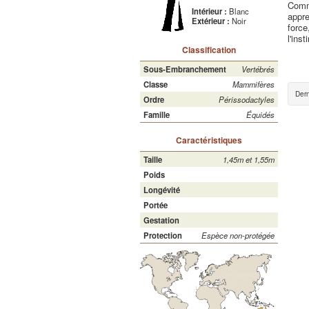
Comme
Intérieur :
Blanc
appre
Extérieur :
Noir
force
l'inst
Classification
Sous-Embranchement
Vertébrés
Classe
Mammifères
Dern
Ordre
Périssodactyles
Famille
Équidés
Caractéristiques
Taille
1,45m et 1,55m
Poids
Longévité
Portée
Gestation
Protection
Espèce non-protégée