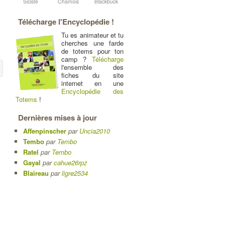
Siciste
Chamois
Blackbuck
Télécharge l'Encyclopédie !
Tu es animateur et tu
cherches une farde
de totems pour ton
camp ?
Télécharge
l'ensemble des
fiches du site
internet en une
Encyclopédie des
Totems
!
Dernières mises à jour
Affenpinscher
par
Uncia2010
Tembo
par
Tembo
Ratel
par
Tembo
Gayal
par
cahue26rpz
Blaireau
par
ligre2534