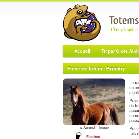
Accueil
Tri par Ordre Alp
Fiche de totem : Brumby
La ra
colon
signi
Puisq
de to
appar
comme
passa
Agrandir l'image
Peu a
fois 
Floches