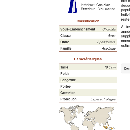
elle 
décou
Intérieur :
Gris clair
Extérieur :
Bleu marine
popul
indiv
reste
Classification
À l'i
Sous-Embranchement
Chordata
année
supp
Classe
Aves
conso
Ordre
Apodiformes
estim
Famille
Apodidae
Caractéristiques
Taille
10,5 cm
Dern
Poids
Longévité
Portée
Gestation
Protection
Espèce Protégée