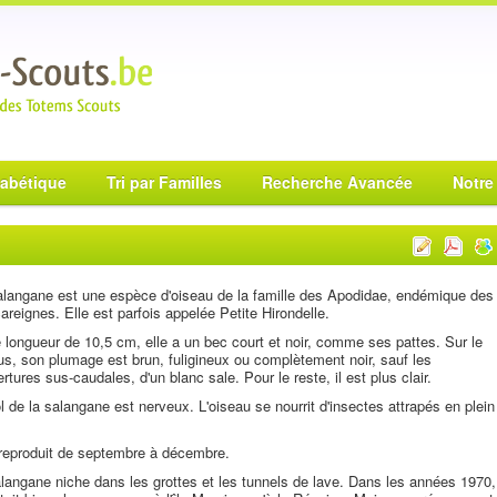
habétique
Tri par Familles
Recherche Avancée
Notre
langane est une espèce d'oiseau de la famille des Apodidae, endémique des
reignes. Elle est parfois appelée Petite Hirondelle.
 longueur de 10,5 cm, elle a un bec court et noir, comme ses pattes. Sur le
s, son plumage est brun, fuligineux ou complètement noir, sauf les
rtures sus-caudales, d'un blanc sale. Pour le reste, il est plus clair.
l de la salangane est nerveux. L'oiseau se nourrit d'insectes attrapés en plein
 reproduit de septembre à décembre.
langane niche dans les grottes et les tunnels de lave. Dans les années 1970,