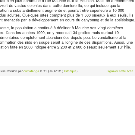
était bien plus commune à l'île Maurice qu'à la Réunion. Mais on a récemment
vert de vastes colonies dans cette dernière île, ce qui indique que la
ation a substantiellement augmenté et pourrait être supérieure à 10 000
idus adultes. Quelques sites comptent plus de 1 500 oiseaux à eux seuls. Ils
nt menacés par le développement en cours du canyoning et de la spéléologie
nverse, la population a continué à décliner à Maurice ses vingt dernières
s. Dans les années 1990, on y recensait 34 grottes mais surtout 19
lémentaires complètement abandonnées depuis peu. Le vandalisme et la
mmation des nids en soupe serait à l'origine de ces disparitions. Aussi, une
ation faite en 2000 indique entre 2 200 et 2 600 oiseaux seulement sur l'île.
ière révision par
cumatanga
le 21 juin 2012 (
Historique
)
Signaler cette fiche