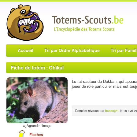
Accueil
Tri par Ordre Alphabétique
Tri par Famil
Fiche de totem : Chikaï
Le rat sauteur du Dekkan, qui appar
jouer de rôle particulier mais est tou
Dernière révision par
basenji21
le 18 avril 2
Agrandir l'image
Floches