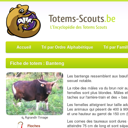
Accueil
Tri par Ordre Alphabétique
Tri par Famil
Fiche de totem : Banteng
Les bantengs ressemblent aux bœufs
sexuel notable.
La robe des mâles va du brun noir au
femelles sont plus blondes. Mâles et
taches sur l'arrière-train et des « bas
Les femelles atteignent leur taille a
Les animaux qui pèsent de 400 à 900
et une hauteur au garrot de 150 cm 
Agrandir l'image
Les cornes des taureaux sont dures e
atteindre 75 cm de long et sont sépar
Floches