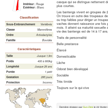
casque qui se distingue nettement d
Intérieur :
Rouge
plus courtes.
Extérieur :
Blanc
Les bantengs vivent en groupes de 2
On trouve en outre des troupeaux de 
Classification
ou trop faibles pour diriger un troup
vaches donnent naissance une fois pa
Sous-Embranchement
Vertébrés
mois. Il atteint sa maturité sexuelle
Classe
Mammifères
vie des bantengs est de 14 à 17 ans,
Ordre
Artiodactyles
Traits de personnalité
Famille
Bovidés
Belle prestance
Caractéristiques
Élancé
Taille
Jusque 1,9m
Domesticable
Poids
400 à 900kg
Lâche
Longévité
Jusque 26 ans
Odorat bien développé
Portée
1 petit
Sociable
Gestation
285 jours
Très timide
Protection
Inconnu
Toujours sur le qui-vive
Dernière révision par
Gun-Dick
le 22 février